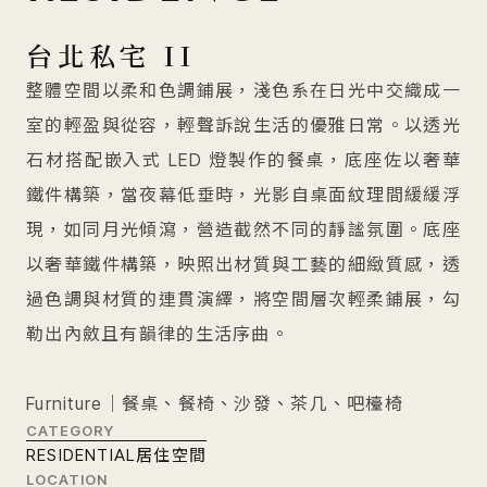
台北私宅 II
整體空間以柔和色調鋪展，淺色系在日光中交織成一
室的輕盈與從容，輕聲訴說生活的優雅日常。以透光
石材搭配嵌入式 LED 燈製作的餐桌，底座佐以奢華
鐵件構築，當夜幕低垂時，光影自桌面紋理間緩緩浮
現，如同月光傾瀉，營造截然不同的靜謐氛圍。底座
以奢華鐵件構築，映照出材質與工藝的細緻質感，透
過色調與材質的連貫演繹，將空間層次輕柔鋪展，勾
勒出內斂且有韻律的生活序曲。
Furniture｜餐桌、餐椅、沙發、茶几、吧檯椅
CATEGORY
RESIDENTIAL
居住空間
LOCATION