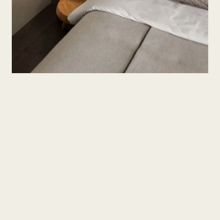
COOKIES SETTINGS
T. 02 2711 3039
我們的網站使用 Cookies。繼續瀏覽即表示您
同意根據我們的
隱私權條款
部署 Cookies。
台北市松山區敦化北路 102 號 B1 (MAP)
接受
2025 © Luxury House
Privacy